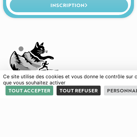
INSCRIPTION
Ce site utilise des cookies et vous donne le contrôle sur 
que vous souhaitez activer
Courses
Parcours
Programme
Infos prat
TOUT ACCEPTER
TOUT REFUSER
PERSONNAL
Espace Admin
Nous suivre