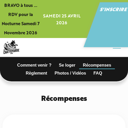
Panneau de gestion des cookies
BRAVO à tous …
S'INSCRIR
RDV pour la
SAMEDI 25 AVRIL
2026
Nocturne Samedi 7
Novembre 2026
Comment venir ?
Se loger
Récompenses
Règlement
Photos / Vidéos
FAQ
Récompenses