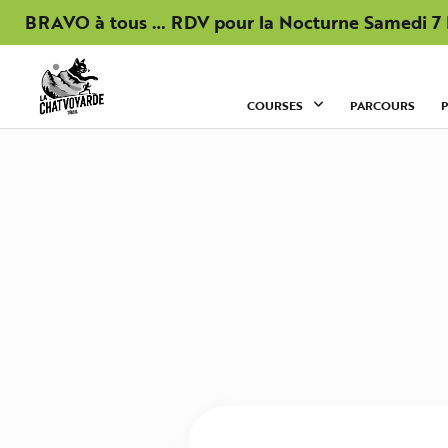
Panneau de gestion des cookies
BRAVO à tous … RDV pour la Nocturne Samedi 
COURSES
PARCOURS