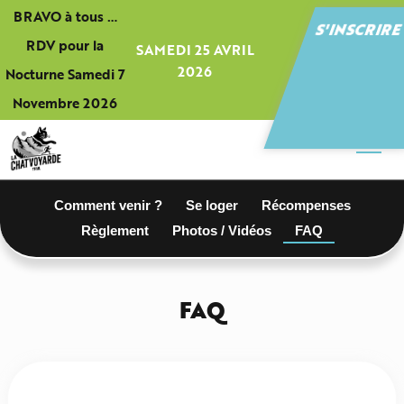
Panneau de gestion des cookies
BRAVO à tous …
S'INSCRIR
RDV pour la
SAMEDI 25 AVRIL
2026
Nocturne Samedi 7
Novembre 2026
Comment venir ?
Se loger
Récompenses
Règlement
Photos / Vidéos
FAQ
FAQ