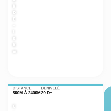
R
D
E
–
1
0
K
m
DISTANCE
DÉNIVELÉ
800M À 2400M
20 D+
C