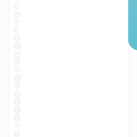
r
a
i
l
C
H
A
T
V
O
Y
A
R
D
E
–
3