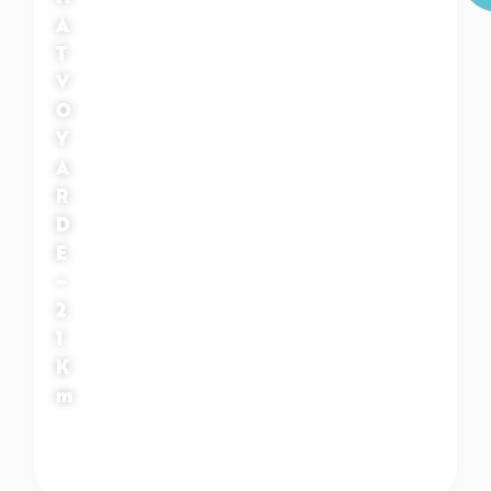
A
T
V
O
Y
A
R
D
E
–
2
1
K
m