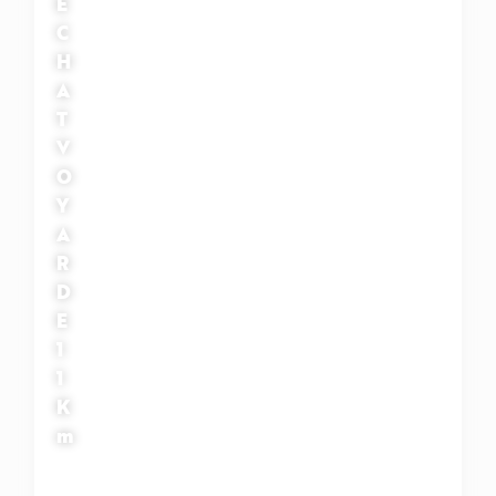
E
C
H
A
T
V
O
Y
A
R
D
E
1
1
K
m