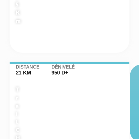
5
K
m
DISTANCE
DÉNIVELÉ
21 KM
950 D+
T
r
a
i
l
C
H