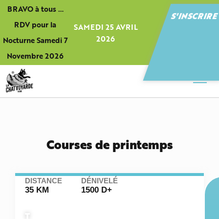
Panneau de gestion des cookies
BRAVO à tous …
S'INSCRIR
RDV pour la
SAMEDI 25 AVRIL
2026
Nocturne Samedi 7
Novembre 2026
Courses de printemps
DISTANCE
DÉNIVELÉ
35 KM
1500 D+
T