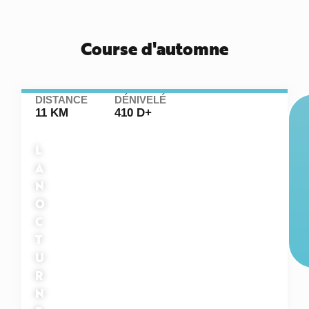
Course d'automne
DISTANCE
DÉNIVELÉ
11 KM
410 D+
L
A
N
O
C
T
U
R
N