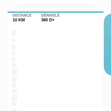
DISTANCE
DÉNIVELÉ
10 KM
380 D+
T
r
a
i
l
C
H
A
T
V
O
Y
A