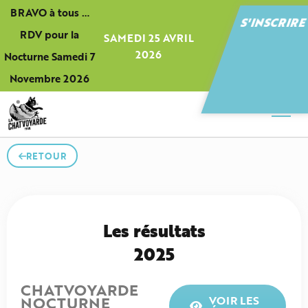
Panneau de gestion des cookies
BRAVO à tous …
S'INSCRIR
RDV pour la
SAMEDI 25 AVRIL
2026
Nocturne Samedi 7
Novembre 2026
RETOUR
Les résultats
2025
CHATVOYARDE
NOCTURNE
VOIR LES